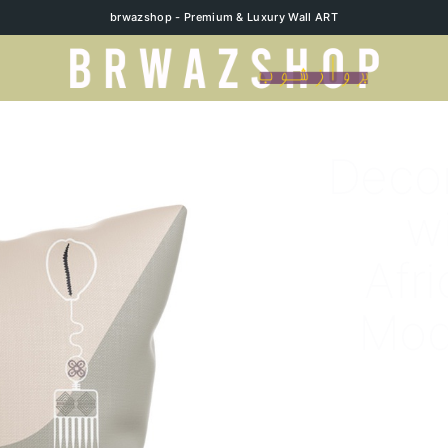
brwazshop - Premium & Luxury Wall ART
Decor
w
Afr
Mod