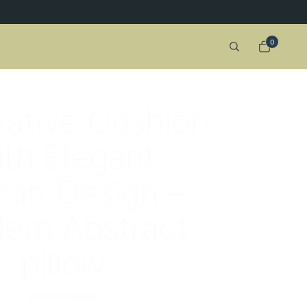
0
ative Cushion
ith Elegant
ican Design –
ern Abstract
pillow
650 EGP
950 EGP