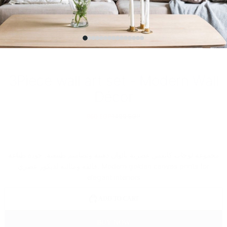
3Piece wall art set - Modern Wall
Décor
950 EGP
1400 EGP
مجموعة لوحات كانفس عصرية بألوان ذهبية وتصاميم طبيعية. جودة طباعة
فائقة ومثالية لديكور عصري. Modern golden canvas prints for
elegant interiors
ADD TO CART
BUY NOW