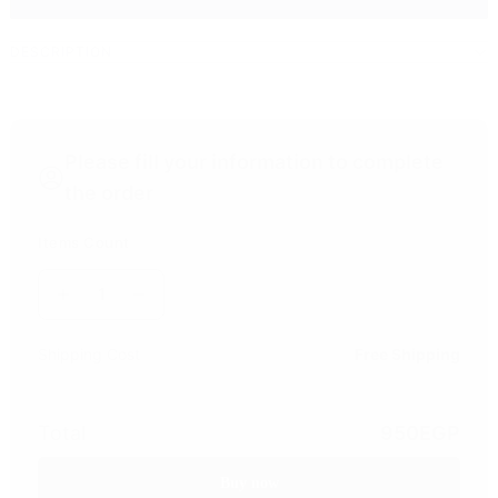
DESCRIPTION
Please fill your information to complete
the order
Items Count
1
Shipping Cost
Free Shipping
Total
950
EGP
Buy now