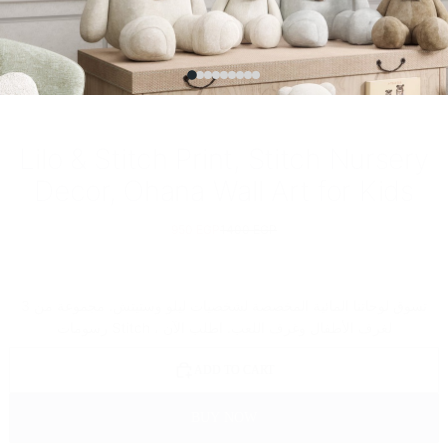
Lilo & Stitch Print, Stitch Nursery
Decor, Ohana Wall Art for Kids
950 EGP
1400 EGP
تسوق لوحاتنا المائية المخصصة لشخصيات ليلو وستيتش. مجموعة من 3
رسومات Stitch ، لغرف الأطفال وغرف اللعب. اطلب الآن
ADD TO CART
BUY NOW