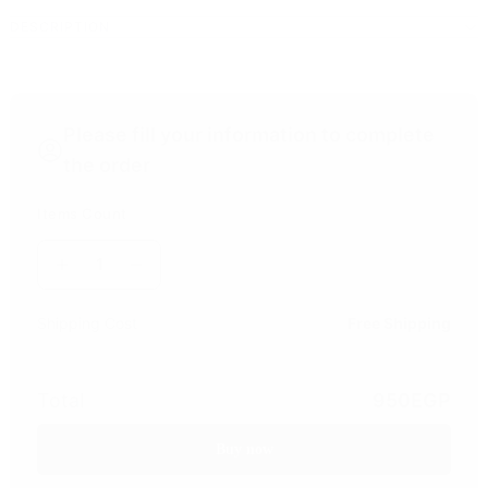
DESCRIPTION
Please fill your information to complete
the order
Items Count
1
Shipping Cost
Free Shipping
Total
950
EGP
Buy now