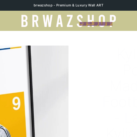
brwazshop - Premium & Luxury Wall ART
Ky
Po
Madr
Foot
- L
Kyli