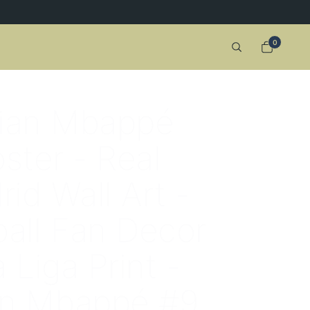
0
lian Mbappé
ster - Real
id Wall Art -
ball Fan Decor
a Liga Print -
an Mbappé #9