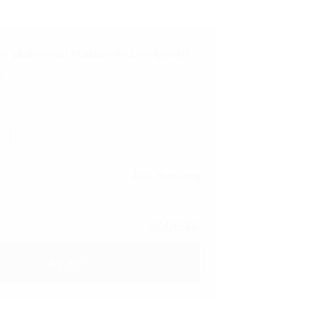
ill your information to complete
r
Free Shipping
200
EGP
Buy now