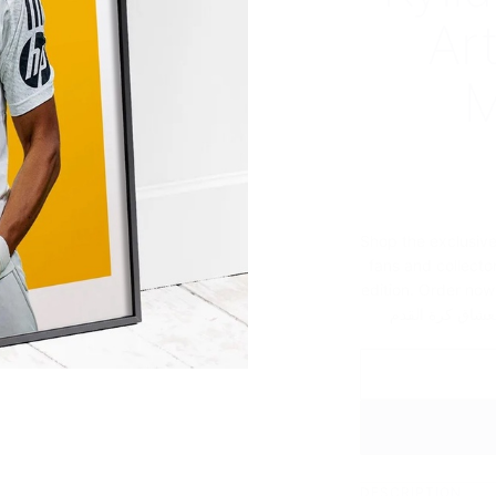
Ar
M
Shop the exclusive
fans and collector
edition. Order now! ر كيليان مبابي، بوستر ريال مدريد، تذكارات كرة
لعشاق كرة القدم
DESCRIPTION