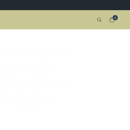
0
xury Floral
anvas Art -
lden Bloom
Elegance
750 EGP
1050 EGP