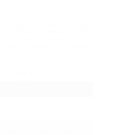
ing space with this modern abstract mountain
rt. Featuring a blend of gold, white, and dark
t piece is perfect for contemporary home decor.
 canvas art. عزز مساحة معيشتك بهذه
اللوحة الفنية الحديثة لمنظر طبيعي جبلي مجرد. تتمي
الذهبية والبيضاء والداكنة، هذه القطعة الأنيقة مثالية .
تسوق الآن للحصول على فن قماشي عالي الجودة.
ADD TO CART
BUY NOW
ill your information to complete